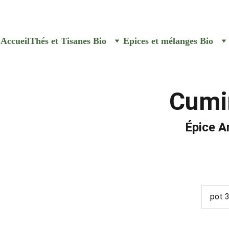
e commande aux Senteurs de Va
Accueil
Thés et Tisanes Bio
Epices et mélanges Bio
Cumin
Épice A