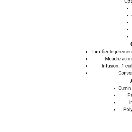
Opt
Torréfier légèrement 
Moudre au mo
Infusion : 1 cu
Conserv
Cumin 
Pa
I
Poly