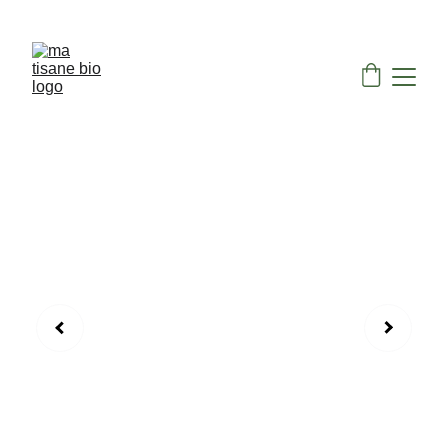
Retrait gratuit de votre commande aux Senteurs 
de Vaison à Vaison la romaine