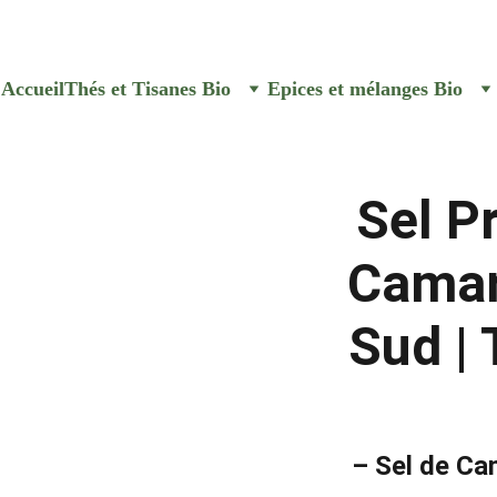
e commande aux Senteurs de Va
Accueil
Thés et Tisanes Bio
Epices et mélanges Bio
Sel P
Camar
Sud |
– Sel de Ca