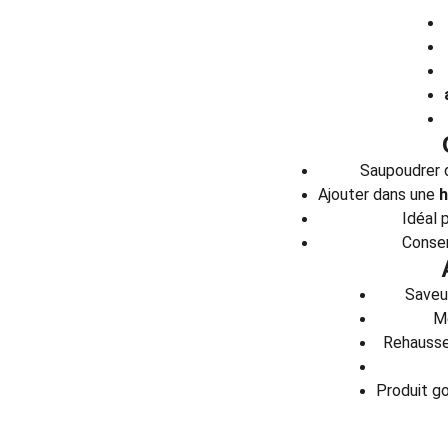
Saupoudrer d
Ajouter dans une
h
Idéal 
Conser
Saveu
Mé
Rehausse
Produit g