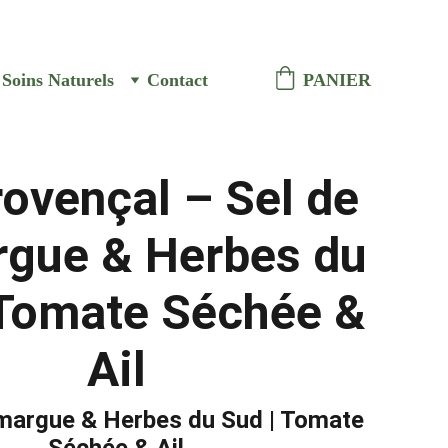
ison à Vaison la romaine
Soins Naturels
Contact
PANIER
rovençal – Sel de
gue & Herbes du
 Tomate Séchée &
Ail
margue & Herbes du Sud | Tomate