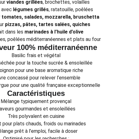
sur
viandes grillées
, brochettes, volailles
t avec
légumes grillés
, ratatouille, poêlées
r
tomates, salades, mozzarella, bruschetta
our
pizzas, pâtes, tartes salées, quiches
it dans les
marinades à l’huile d’olive
es, poêlées méditerranéennes et plats au four
veur 100% méditerranéenne
Basilic frais et végétal
échée pour la touche sucrée & ensoleillée
 oignon pour une base aromatique riche
vre concassé pour relever l’ensemble
gue pour une qualité française exceptionnelle
Caractéristiques
Mélange typiquement provençal
aveurs gourmandes et ensoleillées
Très polyvalent en cuisine
t pour plats chauds, froids ou marinades
lange prêt à l’emploi, facile à doser
Optimisé pour les recherches :