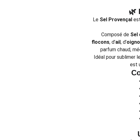
🌿 
Le
Sel Provençal
est
Composé de
Sel
flocons
, d’
ail
, d’
oigno
parfum chaud, méd
Idéal pour sublimer 
est 
Co