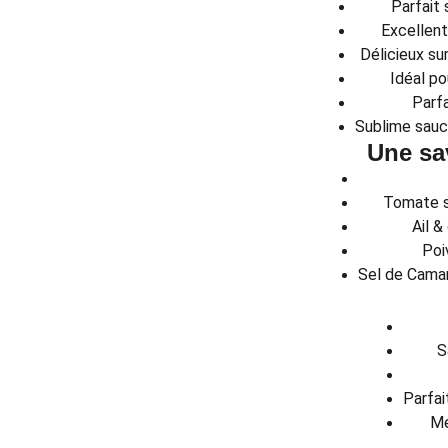
Parfait 
Excellen
Délicieux su
Idéal p
Parfa
Sublime sauc
Une sa
Tomate s
Ail &
Poi
Sel de Camar
S
Parfai
Mé