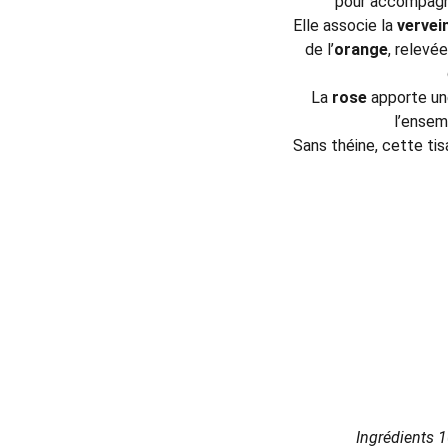
pour accompagne
Elle associe la
vervei
de l’
orange
, relevé
La
rose
apporte une
l’ensem
Sans théine, cette tis
Ingrédients 1