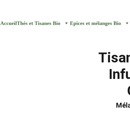
e commande aux Senteurs de Va
Accueil
Thés et Tisanes Bio
Epices et mélanges Bio
Tisa
Inf
Méla