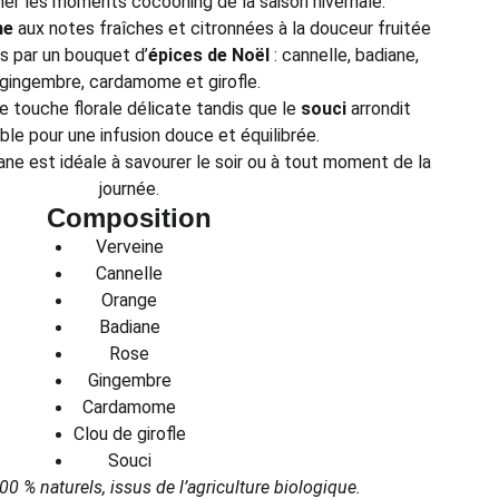
r les moments cocooning de la saison hivernale.
ne
aux notes fraîches et citronnées à la douceur fruitée
es par un bouquet d’
épices de Noël
: cannelle, badiane,
gingembre, cardamome et girofle.
 touche florale délicate tandis que le
souci
arrondit
ble pour une infusion douce et équilibrée.
ane est idéale à savourer le soir ou à tout moment de la
journée.
Composition
Verveine
Cannelle
Orange
Badiane
Rose
Gingembre
Cardamome
Clou de girofle
Souci
00 % naturels, issus de l’agriculture biologique.