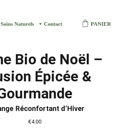
ison à Vaison la romaine
Soins Naturels
Contact
PANIER
ne Bio de Noël –
usion Épicée &
Gourmande
nge Réconfortant d’Hiver
€4.00