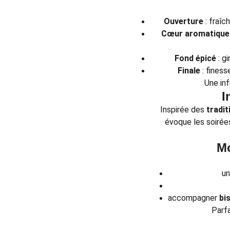
Ouverture
: fraîc
Cœur aromatique
Fond épicé
: g
Finale
: finess
Une in
I
Inspirée des
tradit
évoque les soirées
Mo
u
accompagner
bi
Parfa